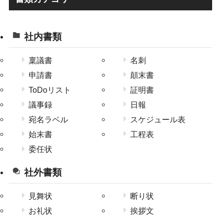
社内書類
稟議書
名刺
申請書
顛末書
ToDoリスト
証明書
議事録
日報
宛名ラベル
スケジュール表
始末書
工程表
委任状
社外書類
見舞状
断り状
お礼状
挨拶文