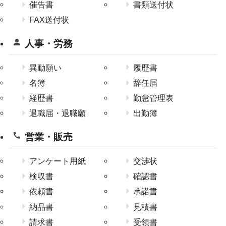
催告書
書類送付状
FAX送付状
人事・労務
異動願い
履歴書
名簿
辞任届
経歴書
勤怠管理表
退職届・退職願
出勤簿
営業・販売
アンケート用紙
交渉状
検収書
確認書
依頼書
承諾書
納品書
見積書
請求書
受領書